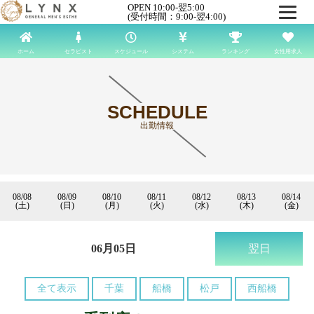
OPEN 10:00-翌5:00
(受付時間：9:00-翌4:00)
ホーム
セラピスト
スケジュール
システム
ランキング
女性用求人
SCHEDULE
出勤情報
08/08
08/09
08/10
08/11
08/12
08/13
08/14
(土)
(日)
(月)
(火)
(水)
(木)
(金)
06月05日
翌日
全て表示
千葉
船橋
松戸
西船橋