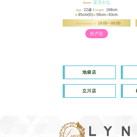
足立かな
Name.
22歳
/
168cm
Age.
height.
85cm(D)
58cm
83cm
B.
W.
H.
19:00～00:00
Attendance ≫
松戸店
池袋店
立川店