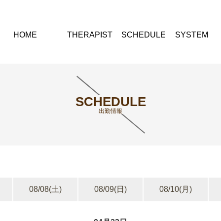
HOME
THERAPIST
SCHEDULE
SYSTEM
SCHEDULE
出勤情報
08/08
(土)
08/09
(日)
08/10
(月)