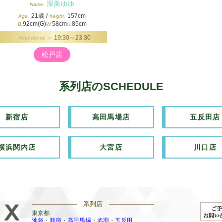
深美ゆゆ
Name.
21歳
/
157cm
Age.
height.
92cm(G)
58cm
85cm
B.
W.
H.
19:30～23:30
Attendance ≫
松戸店
系列店のSCHEDULE
新宿店
高田馬場店
五反田店
横浜関内店
大宮店
川口店
——————— 系列店 ———————
東京都
池袋
・
新宿
・
高田馬場
・
赤羽
・
五反田