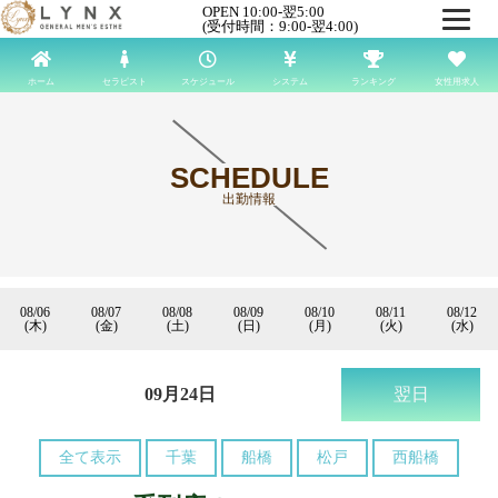
OPEN 10:00-翌5:00
(受付時間：9:00-翌4:00)
ホーム
セラピスト
スケジュール
システム
ランキング
女性用求人
SCHEDULE
出勤情報
08/06
08/07
08/08
08/09
08/10
08/11
08/12
(木)
(金)
(土)
(日)
(月)
(火)
(水)
09月24日
翌日
全て表示
千葉
船橋
松戸
西船橋