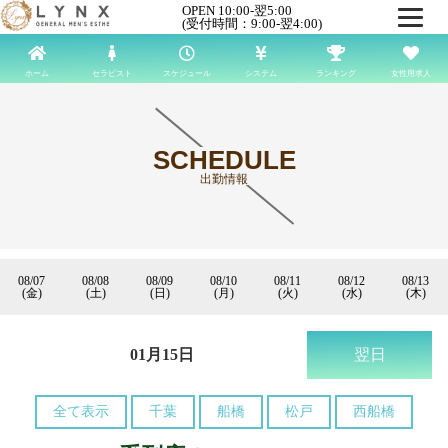
OPEN 10:00-翌5:00
(受付時間：9:00-翌4:00)
ホーム
セラピスト
スケジュール
システム
ランキング
女性用求人
SCHEDULE
出勤情報
08/07
08/08
08/09
08/10
08/11
08/12
08/13
(金)
(土)
(日)
(月)
(火)
(水)
(木)
01月15日
翌日
全て表示
千葉
船橋
松戸
西船橋